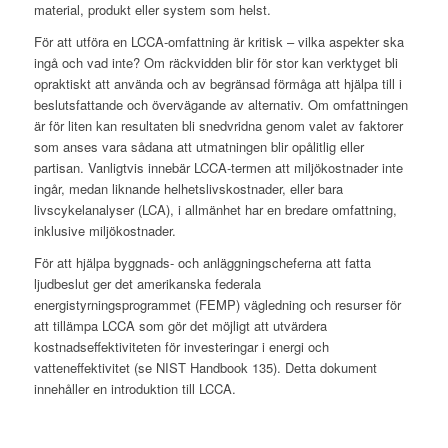
material, produkt eller system som helst.
För att utföra en LCCA-omfattning är kritisk – vilka aspekter ska
ingå och vad inte? Om räckvidden blir för stor kan verktyget bli
opraktiskt att använda och av begränsad förmåga att hjälpa till i
beslutsfattande och övervägande av alternativ. Om omfattningen
är för liten kan resultaten bli snedvridna genom valet av faktorer
som anses vara sådana att utmatningen blir opålitlig eller
partisan. Vanligtvis innebär LCCA-termen att miljökostnader inte
ingår, medan liknande helhetslivskostnader, eller bara
livscykelanalyser (LCA), i allmänhet har en bredare omfattning,
inklusive miljökostnader.
För att hjälpa byggnads- och anläggningscheferna att fatta
ljudbeslut ger det amerikanska federala
energistyrningsprogrammet (FEMP) vägledning och resurser för
att tillämpa LCCA som gör det möjligt att utvärdera
kostnadseffektiviteten för investeringar i energi och
vatteneffektivitet (se NIST Handbook 135). Detta dokument
innehåller en introduktion till LCCA.