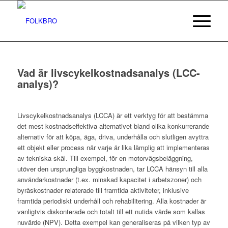
Vad är livscykelkostnadsanalys (LCC-
analys)?
Livscykelkostnadsanalys (LCCA) är ett verktyg för att bestämma
det mest kostnadseffektiva alternativet bland olika konkurrerande
alternativ för att köpa, äga, driva, underhålla och slutligen avyttra
ett objekt eller process när varje är lika lämplig att implementeras
av tekniska skäl. Till exempel, för en motorvägsbeläggning,
utöver den ursprungliga byggkostnaden, tar LCCA hänsyn till alla
användarkostnader (t.ex. minskad kapacitet i arbetszoner) och
byråskostnader relaterade till framtida aktiviteter, inklusive
framtida periodiskt underhåll och rehabilitering. Alla kostnader är
vanligtvis diskonterade och totalt till ett nutida värde som kallas
nuvärde (NPV). Detta exempel kan generaliseras på vilken typ av