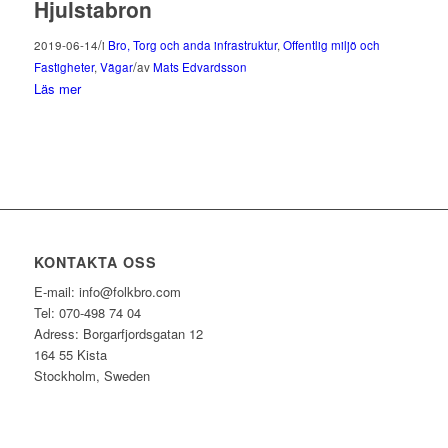
Hjulstabron
/
2019-06-14
i
Bro, Torg och anda infrastruktur
,
Offentlig miljö och
/
Fastigheter
,
Vägar
av
Mats Edvardsson
Läs mer
KONTAKTA OSS
E-mail: info@folkbro.com
Tel: 070-498 74 04
Adress: Borgarfjordsgatan 12
164 55 Kista
Stockholm, Sweden