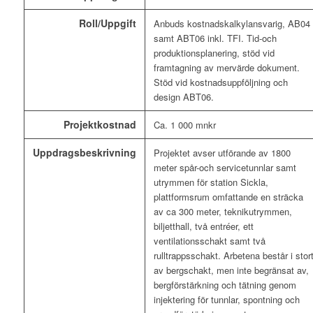
Roll/Uppgift
Anbuds kostnadskalkylansvarig, AB04
samt ABT06 inkl. TFI. Tid-och
produktionsplanering, stöd vid
framtagning av mervärde dokument.
Stöd vid kostnadsuppföljning och
design ABT06.
Projektkostnad
Ca. 1 000 mnkr
Uppdragsbeskrivning
Projektet avser utförande av 1800
meter spår-och servicetunnlar samt
utrymmen för station Sickla,
plattformsrum omfattande en sträcka
av ca 300 meter, teknikutrymmen,
biljetthall, två entréer, ett
ventilationsschakt samt två
rulltrappsschakt. Arbetena består i stor
av bergschakt, men inte begränsat av,
bergförstärkning och tätning genom
injektering för tunnlar, spontning och