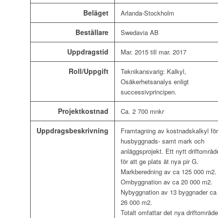
Beläget
Arlanda-Stockholm
Beställare
Swedavia AB
Uppdragstid
Mar. 2015 till mar. 2017
Roll/Uppgift
Teknikansvarig: Kalkyl,
Osäkerhetsanalys enligt
successivprincipen.
Projektkostnad
Ca. 2 700 mnkr
Uppdragsbeskrivning
Framtagning av kostnadskalkyl fö
husbyggnads- samt mark och
anläggsprojekt. Ett nytt driftområd
för att ge plats åt nya pir G.
Markberedning av ca 125 000 m2.
Ombyggnation av ca 20 000 m2.
Nybyggnation av 13 byggnader ca
26 000 m2.
Totalt omfattar det nya driftområde