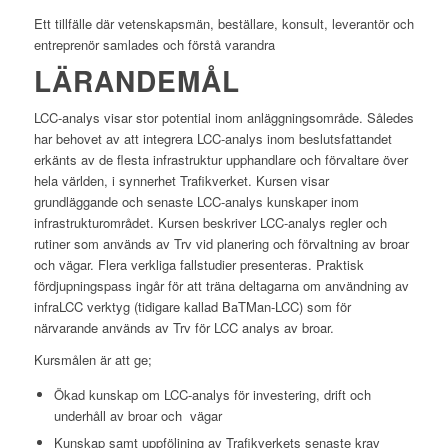
Ett tillfälle där vetenskapsmän, beställare, konsult, leverantör och
entreprenör samlades och förstå varandra
LÄRANDEMÅL
LCC-analys visar stor potential inom anläggningsområde. Således
har behovet av att integrera LCC-analys inom beslutsfattandet
erkänts av de flesta infrastruktur upphandlare och förvaltare över
hela världen, i synnerhet Trafikverket. Kursen visar
grundläggande och senaste LCC-analys kunskaper inom
infrastrukturområdet. Kursen beskriver LCC-analys regler och
rutiner som används av Trv vid planering och förvaltning av broar
och vägar. Flera verkliga fallstudier presenteras. Praktisk
fördjupningspass ingår för att träna deltagarna om användning av
infraLCC verktyg (tidigare kallad BaTMan-LCC) som för
närvarande används av Trv för LCC analys av broar.
Kursmålen är att ge;
Ökad kunskap om LCC-analys för investering, drift och
underhåll av broar och vägar
Kunskap samt uppföljning av Trafikverkets senaste krav