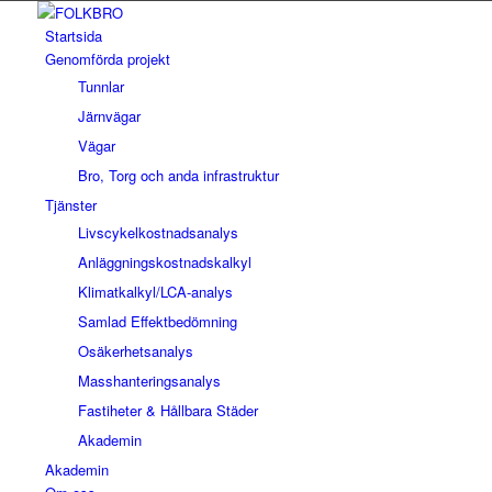
Startsida
Genomförda projekt
Tunnlar
Järnvägar
Vägar
Bro, Torg och anda infrastruktur
Tjänster
Livscykelkostnadsanalys
Anläggningskostnadskalkyl
Klimatkalkyl/LCA-analys
Samlad Effektbedömning
Osäkerhetsanalys
Masshanteringsanalys
Fastiheter & Hållbara Städer
Akademin
Akademin